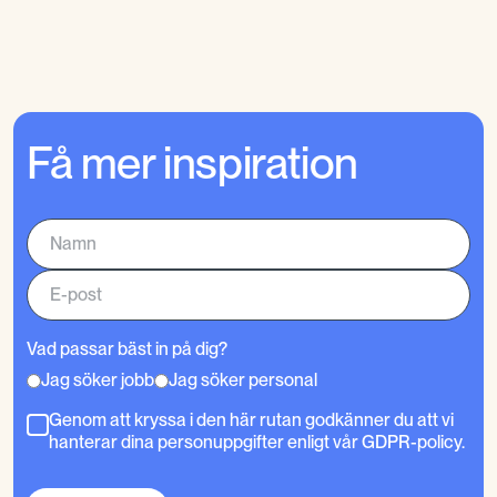
Få mer inspiration
Vad passar bäst in på dig?
Jag söker jobb
Jag söker personal
Genom att kryssa i den här rutan godkänner du att vi
hanterar dina personuppgifter enligt vår GDPR-policy.