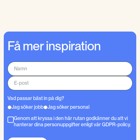
Få mer inspiration
Vad passar bäst in på dig?
Jag söker jobb
Jag söker personal
Genom att kryssa i den här rutan godkänner du att vi
hanterar dina personuppgifter enligt vår GDPR-policy.