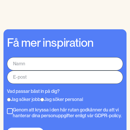
Få mer inspiration
Vad passar bäst in på dig?
Jag söker jobb
Jag söker personal
Genom att kryssa i den här rutan godkänner du att vi
hanterar dina personuppgifter enligt vår GDPR-policy.