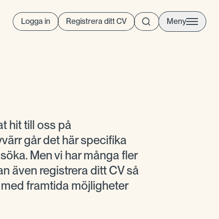
Logga in
Registrera ditt CV
Meny
t hit till oss på
ärr går det här specifika
t söka. Men vi har många fler
n även registrera ditt CV så
g med framtida möjligheter