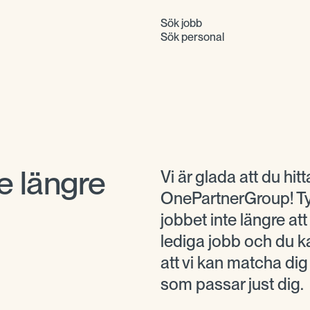
Sök jobb
Sök personal
e längre
Vi är glada att du hitta
OnePartnerGroup! Tyv
jobbet inte längre at
lediga jobb och du ka
att vi kan matcha di
som passar just dig.