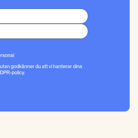
ersonal
rutan godkänner du att vi hanterar dina
GDPR-policy.