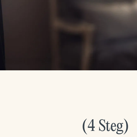
(
4
Steg
)