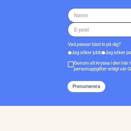
Vad passar bäst in på dig?
Jag söker jobb
Jag söker p
Genom att kryssa i den här 
personuppgifter enligt vår 
Prenumerera