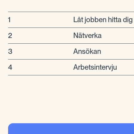
1
Låt jobben hitta dig
2
Nätverka
3
Ansökan
4
Arbetsintervju