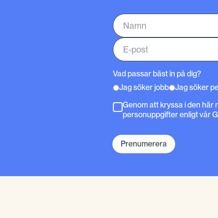
Vad passar bäst in på dig?
Jag söker jobb
Jag söker p
Genom att kryssa i den här 
personuppgifter enligt vår 
Prenumerera