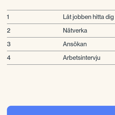
1
Låt jobben hitta dig
2
Nätverka
3
Ansökan
4
Arbetsintervju