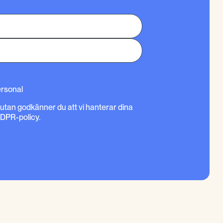
ersonal
rutan godkänner du att vi hanterar dina
GDPR-policy.