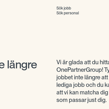
Sök jobb
Sök personal
e längre
Vi är glada att du hitta
OnePartnerGroup! Tyv
jobbet inte längre at
lediga jobb och du ka
att vi kan matcha di
som passar just dig.