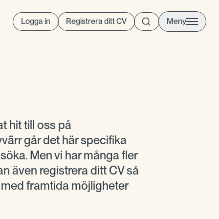
Logga in
Registrera ditt CV
Meny
t hit till oss på
ärr går det här specifika
t söka. Men vi har många fler
n även registrera ditt CV så
g med framtida möjligheter