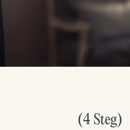
(
4
Steg
)