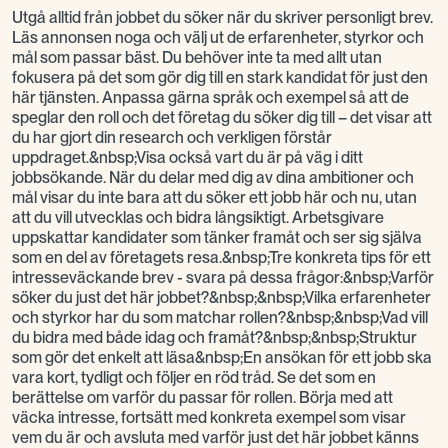
Utgå alltid från jobbet du söker när du skriver personligt brev.
Läs annonsen noga och välj ut de erfarenheter, styrkor och
mål som passar bäst. Du behöver inte ta med allt utan
fokusera på det som gör dig till en stark kandidat för just den
här tjänsten. Anpassa gärna språk och exempel så att de
speglar den roll och det företag du söker dig till – det visar att
du har gjort din research och verkligen förstår
uppdraget.&nbsp;Visa också vart du är på väg i ditt
jobbsökande. När du delar med dig av dina ambitioner och
mål visar du inte bara att du söker ett jobb här och nu, utan
att du vill utvecklas och bidra långsiktigt. Arbetsgivare
uppskattar kandidater som tänker framåt och ser sig själva
som en del av företagets resa.&nbsp;Tre konkreta tips för ett
intresseväckande brev - svara på dessa frågor:&nbsp;Varför
söker du just det här jobbet?&nbsp;&nbsp;Vilka erfarenheter
och styrkor har du som matchar rollen?&nbsp;&nbsp;Vad vill
du bidra med både idag och framåt?&nbsp;&nbsp;Struktur
som gör det enkelt att läsa&nbsp;En ansökan för ett jobb ska
vara kort, tydligt och följer en röd tråd. Se det som en
berättelse om varför du passar för rollen. Börja med att
väcka intresse, fortsätt med konkreta exempel som visar
vem du är och avsluta med varför just det här jobbet känns