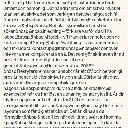
rätt för dig. När texten har en tydlig struktur blir den både
lättläst och personlig. Det handlar inte om att skriva mycket –
utan om att skriva det som verkligen betyder något och få
fram din motivation på ett ärligt sätt.&nbsp;En enkel struktur
kan vara:&nbsp;&nbsp;Rubrik – skriv vilken tjänst du
söker.&nbsp;&nbsp;Inledning – förklara varför du vill ha
jobbet.&nbsp;&nbsp;Mittdel – lyft fram erfarenheter och ge
korta exempel.&nbsp;&nbsp;Avslutning – visa framåtanda
och inkludera kontaktuppgifter.&nbsp;&nbsp;Det behöver
inte vara mer komplicerat än så. Det som gör skillnaden är att
brevet känns personligt, intresserat och
genuint.&nbsp;&nbsp;Hur sticker du ut 2026?
&nbsp;Rekryterare märker snabbt när ett CV och personligt
brev är generiskt eller skrivet av en mall. Därför är ditt eget
språk och dina egna exempel viktigare än
någonsin.&nbsp;&nbsp;Vill du visa att du är kreativ? Ge
exempel på när du har löst en utmaning på ett nytt sätt. Är din
styrka noggrannhet och struktur? Låt det märkas i hur
välorganiserat ditt brev är.&nbsp;&nbsp;Kom ihåg: Det är inte
layouten som får dig att sticka ut. Det är känslan du
förmedlar.&nbsp;&nbsp;Tips när det känns svårt att komma
igång&nbsp;Många fastnar på första meningen. Då kan du