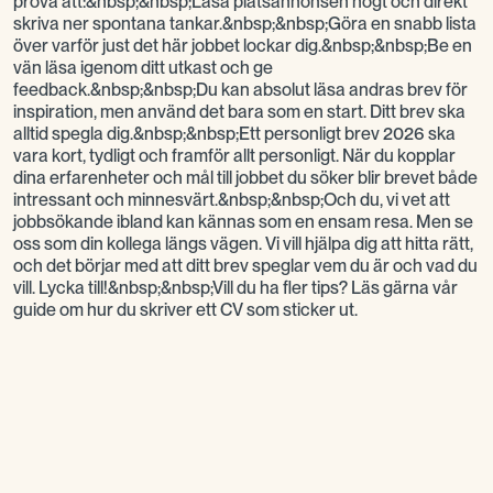
prova att:&nbsp;&nbsp;Läsa platsannonsen högt och direkt
skriva ner spontana tankar.&nbsp;&nbsp;Göra en snabb lista
över varför just det här jobbet lockar dig.&nbsp;&nbsp;Be en
vän läsa igenom ditt utkast och ge
feedback.&nbsp;&nbsp;Du kan absolut läsa andras brev för
inspiration, men använd det bara som en start. Ditt brev ska
alltid spegla dig.&nbsp;&nbsp;Ett personligt brev 2026 ska
vara kort, tydligt och framför allt personligt. När du kopplar
dina erfarenheter och mål till jobbet du söker blir brevet både
intressant och minnesvärt.&nbsp;&nbsp;Och du, vi vet att
jobbsökande ibland kan kännas som en ensam resa. Men se
oss som din kollega längs vägen. Vi vill hjälpa dig att hitta rätt,
och det börjar med att ditt brev speglar vem du är och vad du
vill. Lycka till!&nbsp;&nbsp;Vill du ha fler tips? Läs gärna vår
guide om hur du skriver ett CV som sticker ut.