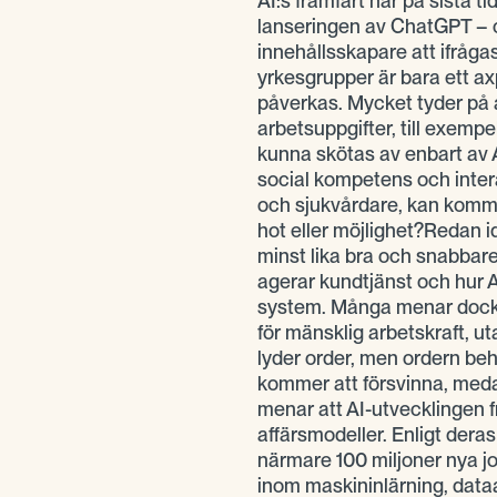
AI:s framfart har på sista 
lanseringen av ChatGPT – 
innehållsskapare att ifråga
yrkesgrupper är bara ett 
påverkas. Mycket tyder på a
arbetsuppgifter, till exempe
kunna skötas av enbart av 
social kompetens och inter
och sjukvårdare, kan komm
hot eller möjlighet?Redan i
minst lika bra och snabbare
agerar kundtjänst och hur 
system. Många menar dock a
för mänsklig arbetskraft, u
lyder order, men ordern be
kommer att försvinna, med
menar att AI-utvecklingen 
affärsmodeller. Enligt der
närmare 100 miljoner nya job
inom maskininlärning, dataa