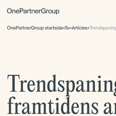
OnePartnerGroup startsida
•
Sv
•
Articles
•
Trendspaning 
Trendspaning
framtidens 