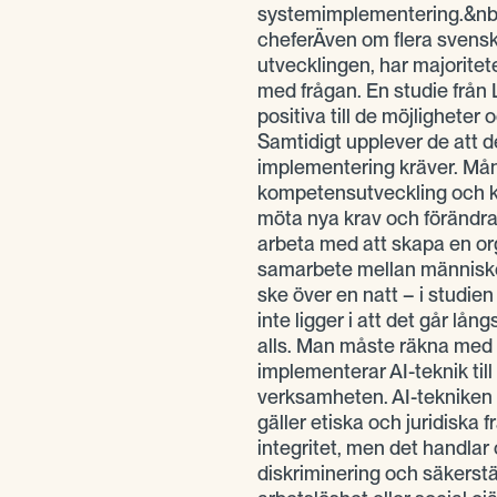
systemimplementering.&nbsp
cheferÄven om flera svenska 
utvecklingen, har majoritet
med frågan. En studie från L
positiva till de möjlighete
Samtidigt upplever de att 
implementering kräver. Må
kompetensutveckling och k
möta nya krav och förändr
arbeta med att skapa en or
samarbete mellan människo
ske över en natt – i studie
inte ligger i att det går lå
alls. Man måste räkna med a
implementerar AI-teknik till 
verksamheten. AI-tekniken 
gäller etiska och juridiska 
integritet, men det handlar 
diskriminering och säkerstäl