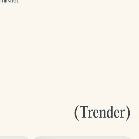
ämlikhet.
(
Trender
)