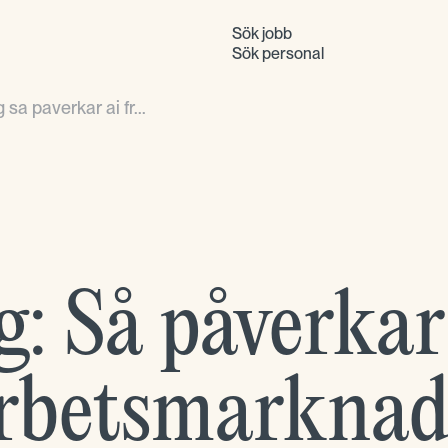
Sök jobb
Sök personal
sa paverkar ai fr...
: Så påverkar
arbetsmarkna