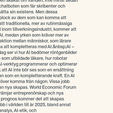
tiden skakat om världen, inte minst sedan
chatboten som får skribenter och
sätta sin existens. Men dessa
axplock av dem som kan komma att
tt traditionella, mer av rutinmässiga
l inom tillverkningsindustri, kommer att
AI, medan yrken som kräver mer av
aktion mellan människor, som lärare
a att kompletteras med AI.&nbsp;AI –
dag ser vi hur AI bedömer röntgenbilder
 som utbildade läkare, hur robotar
AI-verktyg programmerar och optimerar
tt AI inte bör ses som en ersättning
tan som en kompletterande kraft. En AI
höver komma från någon. Vissa jobb
an nya skapas. World Economic Forum
främjar entreprenörskap och nya
as prognos kommer det att skapas
b i världen till år 2025, bland annat
nalys, AI-etik, och