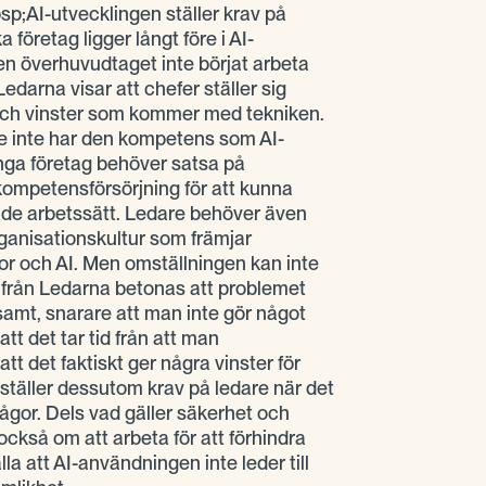
;AI-utvecklingen ställer krav på
företag ligger långt före i AI-
en överhuvudtaget inte börjat arbeta
edarna visar att chefer ställer sig
r och vinster som kommer med tekniken.
de inte har den kompetens som AI-
nga företag behöver satsa på
ompetensförsörjning för att kunna
ade arbetssätt. Ledare behöver även
ganisationskultur som främjar
r och AI. Men omställningen kan inte
n från Ledarna betonas att problemet
ngsamt, snarare att man inte gör något
tt det tar tid från att man
att det faktiskt ger några vinster för
ställer dessutom krav på ledare när det
frågor. Dels vad gäller säkerhet och
också om att arbeta för att förhindra
la att AI-användningen inte leder till