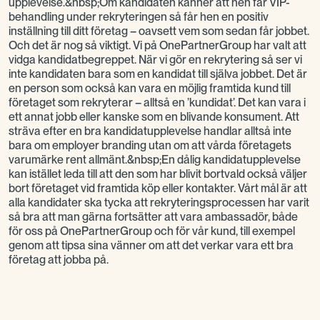
upplevelse.&nbsp;Om kandidaten känner att hen får VIP-
behandling under rekryteringen så får hen en positiv
inställning till ditt företag – oavsett vem som sedan får jobbet.
Och det är nog så viktigt. Vi på OnePartnerGroup har valt att
vidga kandidatbegreppet. När vi gör en rekrytering så ser vi
inte kandidaten bara som en kandidat till själva jobbet. Det är
en person som också kan vara en möjlig framtida kund till
företaget som rekryterar – alltså en ’kundidat’. Det kan vara i
ett annat jobb eller kanske som en blivande konsument. Att
sträva efter en bra kandidatupplevelse handlar alltså inte
bara om employer branding utan om att vårda företagets
varumärke rent allmänt.&nbsp;En dålig kandidatupplevelse
kan istället leda till att den som har blivit bortvald också väljer
bort företaget vid framtida köp eller kontakter. Vårt mål är att
alla kandidater ska tycka att rekryteringsprocessen har varit
så bra att man gärna fortsätter att vara ambassadör, både
för oss på OnePartnerGroup och för vår kund, till exempel
genom att tipsa sina vänner om att det verkar vara ett bra
företag att jobba på.