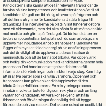
dina.&nbsp;Hålla kompetensbaserade intervjuer.
Kandidaterna ska känna att de får relevanta frågor där de
får visa på sina kompetenser och kvaliteter.&nbsp;Se till att
kandidaten får gott om tid på sig att svara på frågorna och
att det finns utrymme för kandidaten att ställa frågor till
dig.&nbsp;Hålla intervjuerna på plats. Visst fungerar det bra
med ett videosamtal, men det allra bästa är att mötas ansikte
mot ansikte och gärna på företaget. Då får kandidaten en
bild av sin potentiella arbetsplats och du som arbetsgivare
upplevs mer inbjudande.&nbsp;TransparensKandidaterna
lägger ofta mycket tid och energi på sin ansökningsprocess
och det är viktigt att de upplever att deras insatser är
meningsfulla och att de får något tillbaka. Var öppen, ärlig
och tydlig i din kommunikation med kandidaterna genom hela
processen. Det handlar om att ge kandidaterna rätt
information, förväntningar och insikter i varje steg. Kom ihåg
att ni är två parter som ska välja varandra. Öppenhet och
transparens kan göra en kandidatupplevelse till den
bästa.&nbsp;Håll tidsramarnaEn rekryteringsprocess
innebär mycket arbete för dig som rekryterar och en lång
väntan för kandidaten. Att vara konsekvent i att hålla
tidsramar och förväntningar är en viktig del i att bygga
förtroende och visa respekt. Det skapar också en positiv bild