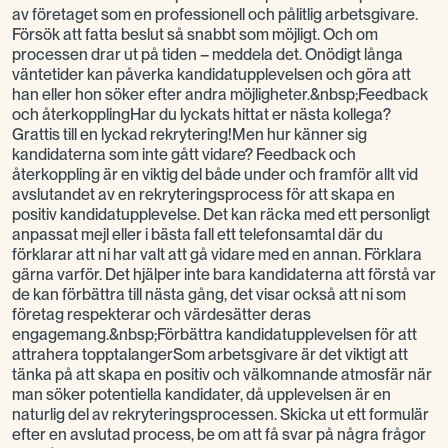
av företaget som en professionell och pålitlig arbetsgivare.
Försök att fatta beslut så snabbt som möjligt. Och om
processen drar ut på tiden – meddela det. Onödigt långa
väntetider kan påverka kandidatupplevelsen och göra att
han eller hon söker efter andra möjligheter.&nbsp;Feedback
och återkopplingHar du lyckats hittat er nästa kollega?
Grattis till en lyckad rekrytering!Men hur känner sig
kandidaterna som inte gått vidare? Feedback och
återkoppling är en viktig del både under och framför allt vid
avslutandet av en rekryteringsprocess för att skapa en
positiv kandidatupplevelse. Det kan räcka med ett personligt
anpassat mejl eller i bästa fall ett telefonsamtal där du
förklarar att ni har valt att gå vidare med en annan. Förklara
gärna varför. Det hjälper inte bara kandidaterna att förstå var
de kan förbättra till nästa gång, det visar också att ni som
företag respekterar och värdesätter deras
engagemang.&nbsp;Förbättra kandidatupplevelsen för att
attrahera topptalangerSom arbetsgivare är det viktigt att
tänka på att skapa en positiv och välkomnande atmosfär när
man söker potentiella kandidater, då upplevelsen är en
naturlig del av rekryteringsprocessen. Skicka ut ett formulär
efter en avslutad process, be om att få svar på några frågor