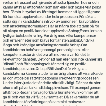
verkar intressant och givande att söka tjänsten hos er och
känna att ni är ett företag som han eller hon skulle vilja jobba
hos. Första intrycket av företaget kommer att ligga till grund
för kandidatupplevelse under hela processen. Försök att
sätta dig in i kandidatens intryck av annonsen, kravprofilen
och ansökningsformuläret. Här är några tips att tänk på för
att skapa en positiv kandidatupplevelse:&nbsp;Formulera en
tydlig arbetsbeskrivning. Var ärlig med vilka kompetenser
och erfarenheter som krävs för tjänsten.&nbsp;Undvika
långa och krångliga ansökningsformulär.&nbsp;Om
kandidaterna behöver genomgå personlighets- eller
kompetenstester är det bra att motivera varför det är
relevant för tjänsten. Det gör att han eller hon inte känner sig
“ditsatt” och förhoppningsvis får med sig en positiv
kandidatupplevelse.&nbsp;RättvisaDet är viktigt att
kandidaterna känner att de får en ärlig chans att visa vilka de
är och att de blir rättvist bedömda i rekryteringsprocessen.
Under intervjustadiet är detta särskilt viktigt. Där har du stor
chans att påverka kandidatupplevelsen. Till exempel genom
att:&nbsp;Redan i förväg förklara hur intervjun kommer att
gå till och vad du vill få ut av samtalet. Då säkerställer du att
kandidatens förväntningar på samtalet motsvarar