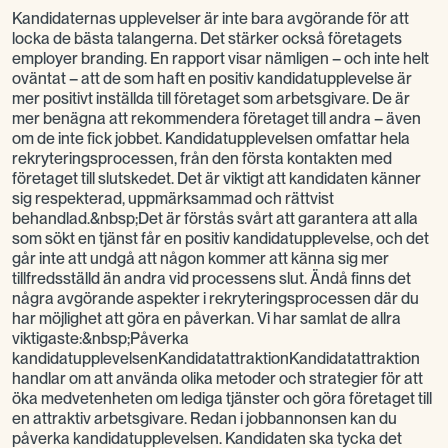
Kandidaternas upplevelser är inte bara avgörande för att
locka de bästa talangerna. Det stärker också företagets
employer branding. En rapport visar nämligen – och inte helt
oväntat – att de som haft en positiv kandidatupplevelse är
mer positivt inställda till företaget som arbetsgivare. De är
mer benägna att rekommendera företaget till andra – även
om de inte fick jobbet. Kandidatupplevelsen omfattar hela
rekryteringsprocessen, från den första kontakten med
företaget till slutskedet. Det är viktigt att kandidaten känner
sig respekterad, uppmärksammad och rättvist
behandlad.&nbsp;Det är förstås svårt att garantera att alla
som sökt en tjänst får en positiv kandidatupplevelse, och det
går inte att undgå att någon kommer att känna sig mer
tillfredsställd än andra vid processens slut. Ändå finns det
några avgörande aspekter i rekryteringsprocessen där du
har möjlighet att göra en påverkan. Vi har samlat de allra
viktigaste:&nbsp;Påverka
kandidatupplevelsenKandidatattraktionKandidatattraktion
handlar om att använda olika metoder och strategier för att
öka medvetenheten om lediga tjänster och göra företaget till
en attraktiv arbetsgivare. Redan i jobbannonsen kan du
påverka kandidatupplevelsen. Kandidaten ska tycka det