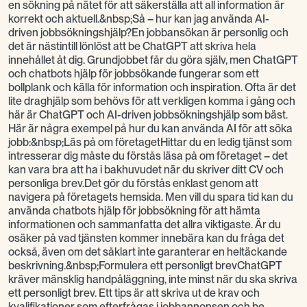
en sökning på nätet för att säkerställa att all information är
korrekt och aktuell.&nbsp;Så – hur kan jag använda AI-
driven jobbsökningshjälp?En jobbansökan är personlig och
det är nästintill lönlöst att be ChatGPT att skriva hela
innehållet åt dig. Grundjobbet får du göra själv, men ChatGPT
och chatbots hjälp för jobbsökande fungerar som ett
bollplank och källa för information och inspiration. Ofta är det
lite draghjälp som behövs för att verkligen komma i gång och
här är ChatGPT och AI-driven jobbsökningshjälp som bäst.
Här är några exempel på hur du kan använda AI för att söka
jobb:&nbsp;Läs på om företagetHittar du en ledig tjänst som
intresserar dig måste du förstås läsa på om företaget – det
kan vara bra att ha i bakhuvudet när du skriver ditt CV och
personliga brev.Det gör du förstås enklast genom att
navigera på företagets hemsida. Men vill du spara tid kan du
använda chatbots hjälp för jobbsökning för att hämta
informationen och sammanfatta det allra viktigaste. Är du
osäker på vad tjänsten kommer innebära kan du fråga det
också, även om det såklart inte garanterar en heltäckande
beskrivning.&nbsp;Formulera ett personligt brevChatGPT
kräver mänsklig handpåläggning, inte minst när du ska skriva
ett personligt brev. Ett tips är att skriva ut de krav och
kvalifikationer som efterfrågas i jobbannonsen och be