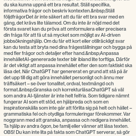
du ska kunna uppnå ett bra resultat. Ställ specifika,
informativa frågor och beskriv kontexten.&nbsp;Ställ
följdfrågorDet är inte säkert att du får ett bra svar med en
gång, det krävs lite tålamod. Om du inte är nöjd med det
första svaret kan du pröva att omformulera eller precisera
din fråga för att få ut så mycket som möjligt av AI-driven
jobbsökningshjälp. Om du får ett kort eller otillräckligt svar
kan du testa att bryta ned dina frågeställningar och bygga på
med fler frågor och detaljer efter hand.&nbsp;Anpassa
innehålletAI-genererade texter blir ibland lite torftiga. Därför
är det viktigt att anpassa innehållet efter den som faktiskt ska
läsa det. När ChatGPT har genererat en grund att stå på är
det upp till dig att göra innehållet personligt och ännu mer
träffsäkert – se över tonalitet, ordval, textmängd och
format.&nbsp;Granska och korrekturläsaChatGPT så väl
som andra AI-tjänster är inte helt felfria. Som tidigare nämnt
fungerar AI som ett stöd, en hjälpreda och som en
inspirationskälla som inte går att förlita sig på helt och hållet –
grammatiska fel och otydliga formuleringar förekommer. Var
noggrann med att granska, anpassa och redigera innehållet.
Ta hjälp av andra ögon, be familj eller vänner att läsa texten.
OBS! Du kan inte lita på fakta som ChatGPT serverar, så gör