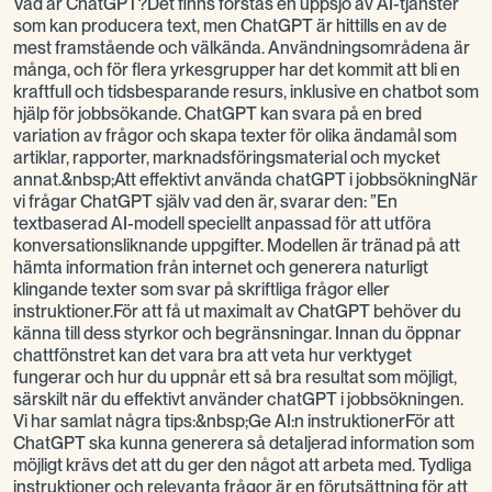
Vad är ChatGPT?Det finns förstås en uppsjö av AI-tjänster
som kan producera text, men ChatGPT är hittills en av de
mest framstående och välkända. Användningsområdena är
många, och för flera yrkesgrupper har det kommit att bli en
kraftfull och tidsbesparande resurs, inklusive en chatbot som
hjälp för jobbsökande. ChatGPT kan svara på en bred
variation av frågor och skapa texter för olika ändamål som
artiklar, rapporter, marknadsföringsmaterial och mycket
annat.&nbsp;Att effektivt använda chatGPT i jobbsökningNär
vi frågar ChatGPT själv vad den är, svarar den: ”En
textbaserad AI-modell speciellt anpassad för att utföra
konversationsliknande uppgifter. Modellen är tränad på att
hämta information från internet och generera naturligt
klingande texter som svar på skriftliga frågor eller
instruktioner.För att få ut maximalt av ChatGPT behöver du
känna till dess styrkor och begränsningar. Innan du öppnar
chattfönstret kan det vara bra att veta hur verktyget
fungerar och hur du uppnår ett så bra resultat som möjligt,
särskilt när du effektivt använder chatGPT i jobbsökningen.
Vi har samlat några tips:&nbsp;Ge AI:n instruktionerFör att
ChatGPT ska kunna generera så detaljerad information som
möjligt krävs det att du ger den något att arbeta med. Tydliga
instruktioner och relevanta frågor är en förutsättning för att