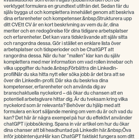
verktyget formulera en grundtext utifrån det. Sedan får du
själv bygga ut och komplettera innehållet genom att beskriva
dina erfarenheter och kompetenser.&nbsp;Strukturera upp
ditt CVEtt CV är en kort beskrivning av vem du är, dina
meriter och en redogörelse för dina tidigare arbetsplatser
och erfarenheter. Det kan vara tidskrävande att själv sitta
och rangordna dessa. Gör i stället en enklare lista över
arbetsplatser och tidsperioder och be ChatGPT att
rangordna dessa. När du har ”mallen” klar kan du själv
komplettera med mer information om vad rollen innebar och
vilka uppgifter du hade.&nbsp;Förbättra din LinkedIn-
profilNär du ska hitta nytt eller söka jobb är det bra att se
över din LinkedIn-profil. Där ska du beskriva dina
kompetenser, erfarenheter och använda dig av
branschaktuella nyckelord – då ökar du chansen att en
potentiell arbetsgivare hittar dig. Är du tveksam kring vilka
nyckelord som är relevanta? Behöver du hjälp med att
formulera en kort säljande mening om vem du är och vad du
kan? Det här är några exempel på hur du effektivt använder
chatGPT i jobbsökning. Spana in vår artikel om hur du ökar
dina chanser att bli headhuntad på LinkedIn här.&nbsp;Öva
inför jobbintervjunHär kan ChatGPT faktiskt fungera som ditt