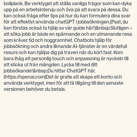
bollplank. Be verktyget att ställa vanliga frågor som kan dyka
upp på en arbetsintervju och öva på att svara på dessa. Du
kan också fråga efter tips på hur du kan formulera dina svar
för att effektivt använda chatGPT i jobbsökningen.(Psst, du
kan förstås också ta hjälp av vår guide här!)&nbsp;Slutligen –
att söka jobb är både en spännande och en utmanande resa
som kräver tid och noggrannhet. Chatbots hjälp för
jobbsökning och andra liknande AI-tjänster är en värdefull
resurs och kan hjälpa dig på traven när du kört fast. Kom
bara ihåg att personlig touch och anpassning är nyckeln till
att sticka ut från mängden. Lycka till med ditt
jobbsökande!&nbsp;Du hittar ChatGPT här.
(https://openai.com)Det är gratis att skapa ett konto och
använda verktyget, men för att få tillgång till den senaste
versionen behöver du betala.