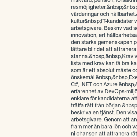
resmöjligheter.&nbsp;&nbs
värderingar och hållbarhet.
kultur&nbsp;IT-kandidater vä
arbetsgivare. Beskriv vad s
innovation, ert hållbarhetsa
den starka gemenskapen på 
lättare blir det att attraher
stanna.&nbsp;&nbsp;Krav vs
lista med krav kan få bra ka
som är ett absolut måste o
önskemål.&nbsp;&nbsp;Exe
C#, .NET och Azure.&nbsp;
erfarenhet av DevOps-miljö
enklare för kandidaterna at
träffa rätt från början.&nb
beskriva en tjänst. Den visar
arbetsgivare. Genom att an
fram mer än bara lön och v
ni chansen att attrahera rä