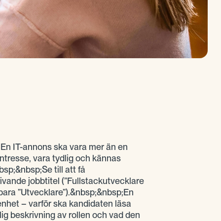
;En IT-annons ska vara mer än en
ntresse, vara tydlig och kännas
sp;&nbsp;Se till att få
ande jobbtitel (”Fullstackutvecklare
bara ”Utvecklare”).&nbsp;&nbsp;En
enhet – varför ska kandidaten läsa
ig beskrivning av rollen och vad den