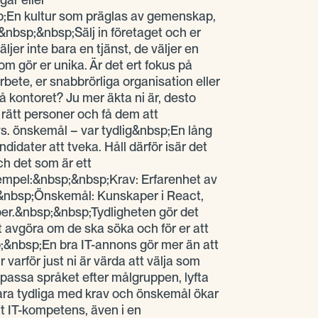
p;En kultur som präglas av gemenskap,
&nbsp;&nbsp;Sälj in företaget och er
ljer inte bara en tjänst, de väljer en
om gör er unika. Är det ert fokus på
rbete, er snabbrörliga organisation eller
kontoret? Ju mer äkta ni är, desto
a rätt personer och få dem att
. önskemål – var tydlig&nbsp;En lång
ndidater att tveka. Håll därför isär det
ch det som är ett
mpel:&nbsp;&nbsp;Krav: Erfarenhet av
&nbsp;Önskemål: Kunskaper i React,
er.&nbsp;&nbsp;Tydligheten gör det
t avgöra om de ska söka och för er att
sp;&nbsp;En bra IT-annons gör mer än att
 varför just ni är värda att välja som
passa språket efter målgruppen, lyfta
ara tydliga med krav och önskemål ökar
tt IT-kompetens, även i en