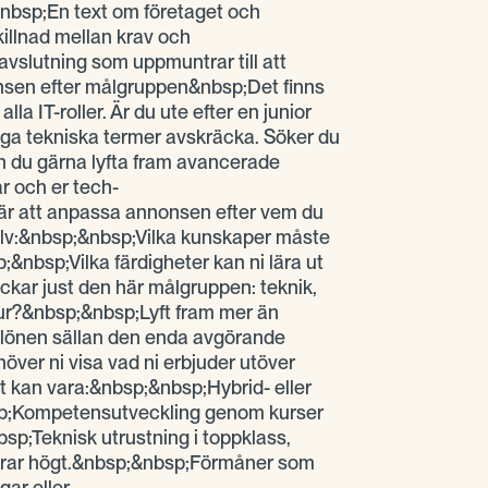
nbsp;En text om företaget och
illnad mellan krav och
slutning som uppmuntrar till att
sen efter målgruppen&nbsp;Det finns
lla IT-roller. Är du ute efter en junior
ga tekniska termer avskräcka. Söker du
an du gärna lyfta fram avancerade
r och er tech-
är att anpassa annonsen efter vem du
 själv:&nbsp;&nbsp;Vilka kunskaper måste
&nbsp;Vilka färdigheter kan ni lära ut
ckar just den här målgruppen: teknik,
ltur?&nbsp;&nbsp;Lyft fram mer än
 lönen sällan den enda avgörande
ehöver ni visa vad ni erbjuder utöver
 kan vara:&nbsp;&nbsp;Hybrid- eller
p;Kompetensutveckling genom kurser
bsp;Teknisk utrustning i toppklass,
erar högt.&nbsp;&nbsp;Förmåner som
gar eller