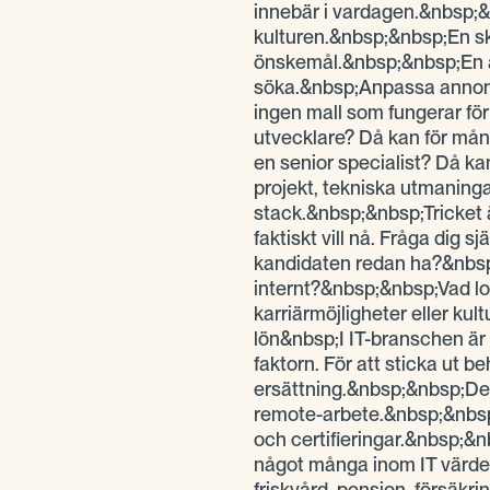
innebär i vardagen.&nbsp;&
kulturen.&nbsp;&nbsp;En sk
önskemål.&nbsp;&nbsp;En av
söka.&nbsp;Anpassa annon
ingen mall som fungerar för a
utvecklare? Då kan för mån
en senior specialist? Då k
projekt, tekniska utmaninga
stack.&nbsp;&nbsp;Tricket 
faktiskt vill nå. Fråga dig
kandidaten redan ha?&nbsp;
internt?&nbsp;&nbsp;Vad lo
karriärmöjligheter eller ku
lön&nbsp;I IT-branschen är
faktorn. För att sticka ut b
ersättning.&nbsp;&nbsp;Det
remote-arbete.&nbsp;&nbs
och certifieringar.&nbsp;&n
något många inom IT värd
friskvård, pension, försäkrin