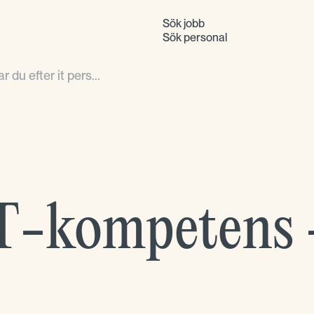
Sök jobb
Sök personal
 du efter it pers...
T-kompetens -