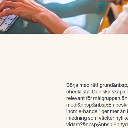
Börja med rätt grund&nbsp
checklista. Den ska skapa i
relevant för målgruppen.&nb
med:&nbsp;&nbsp;En beskriv
inom e-handel” ger mer än 
inledning som väcker nyfik
vidare?&nbsp;&nbsp;En tydl