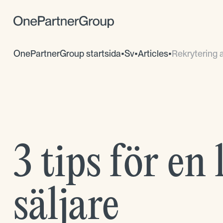
OnePartnerGroup startsida
•
Sv
•
Articles
•
Rekrytering av
3 tips för en
säljare