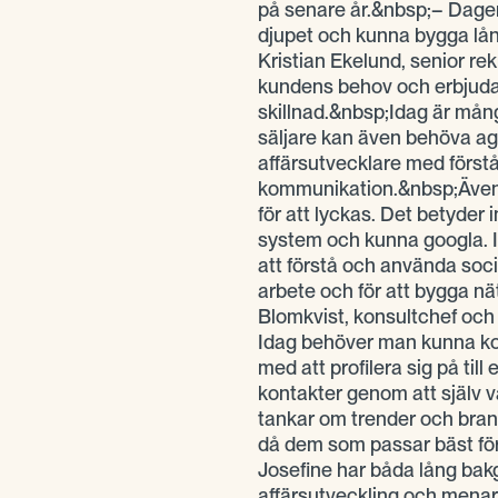
på senare år.&nbsp;– Dagen
djupet och kunna bygga lån
Kristian Ekelund, senior rek
kundens behov och erbjuda 
skillnad.&nbsp;Idag är mån
säljare kan även behöva ag
affärsutvecklare med först
kommunikation.&nbsp;Även 
för att lyckas. Det betyder
system och kunna googla. Id
att förstå och använda socia
arbete och för att bygga nä
Blomkvist, konsultchef och
Idag behöver man kunna kom
med att profilera sig på til
kontakter genom att själv 
tankar om trender och bra
då dem som passar bäst för
Josefine har båda lång bak
affärsutveckling och menar