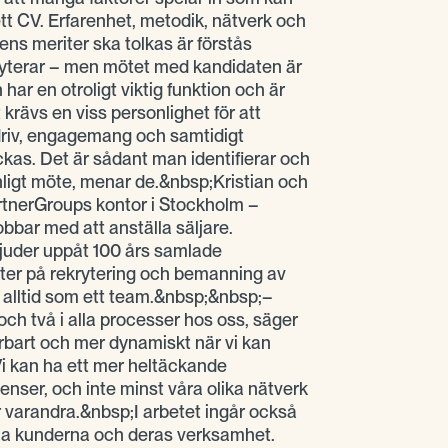
i ett CV. Erfarenhet, metodik, nätverk och
ns meriter ska tolkas är förstås
kryterar – men mötet med kandidaten är
 har en otroligt viktig funktion och är
 krävs en viss personlighet för att
 driv, engagemang och samtidigt
yckas. Det är sådant man identifierar och
onligt möte, menar de.&nbsp;Kristian och
rtnerGroups kontor i Stockholm –
bbar med att anställa säljare.
juder uppåt 100 års samlade
ster på rekrytering och bemanning av
tt alltid som ett team.&nbsp;&nbsp;–
och två i alla processer hos oss, säger
årbart och mer dynamiskt när vi kan
Vi kan ha ett mer heltäckande
nser, och inte minst våra olika nätverk
r varandra.&nbsp;I arbetet ingår också
änna kunderna och deras verksamhet.