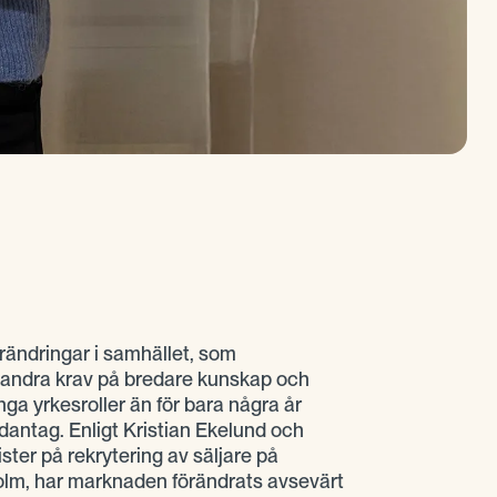
ändringar i samhället, som
elt andra krav på bredare kunskap och
a yrkesroller än för bara några år
ndantag. Enligt Kristian Ekelund och
ster på rekrytering av säljare på
lm, har marknaden förändrats avsevärt