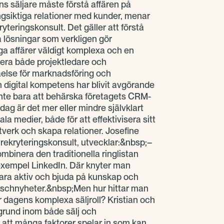
s säljare måste förstå affären på
gsiktiga relationer med kunder, menar
ryteringskonsult. Det gäller att förstå
lösningar som verkligen gör
ga affärer väldigt komplexa och en
era både projektledare och
åelse för marknadsföring och
digital kompetens har blivit avgörande
 inte bara att behärska företagets CRM-
ag är det mer eller mindre självklart
la medier, både för att effektivisera sitt
tverk och skapa relationer. Josefine
 rekryteringskonsult, utvecklar:&nbsp;–
binera den traditionella ringlistan
l exempel LinkedIn. Där knyter man
vara aktiv och bjuda på kunskap och
nschnyheter.&nbsp;Men hur hittar man
 dagens komplexa säljroll? Kristian och
grund inom både sälj och
 att många faktorer spelar in som kan