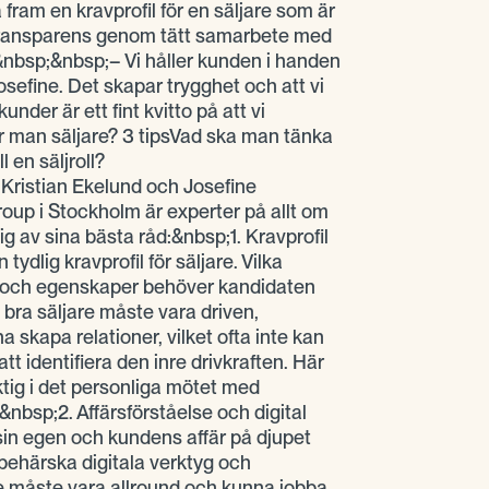
a fram en kravprofil för en säljare som är
g transparens genom tätt samarbete med
nbsp;&nbsp;– Vi håller kunden i handen
osefine. Det skapar trygghet och att vi
er är ett fint kvitto på att vi
r man säljare? 3 tipsVad ska man tänka
ll en säljroll?
 Kristian Ekelund och Josefine
up i Stockholm är experter på allt om
g av sina bästa råd:&nbsp;1. Kravprofil
ydlig kravprofil för säljare. Vilka
 och egenskaper behöver kandidaten
n bra säljare måste vara driven,
a skapa relationer, vilket ofta inte kan
 att identifiera den inre drivkraften. Här
ktig i det personliga mötet med
&nbsp;2. Affärsförståelse och digital
in egen och kundens affär på djupet
tt behärska digitala verktyg och
re måste vara allround och kunna jobba