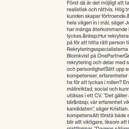
Först då är det möjligt att t
realistisk och rättvis. Hö
kunden skapar förtroende.&
hela vägen in i mål, säger J
har många återkommande kund
lyckas.&nbsp;Hur rekrytera
på för att hitta rätt person ti
Rekryteringsspecialisterna
Blomkvist på OnePartnerGro
rekrytering och delar med si
och personlighetSätt upp en t
kompetenser, erfarenheter
ha för att lyckas i rollen? E
målinriktad, social och kunn
utläsas i ett CV. ”Det gäller
blir&nbsp; vår erfarenhet vi
kandidaten”, säger Kristian.
kompetensAtt förstå både s
blir allt viktigare, liksom a
plattformar. ”Dagens sälja