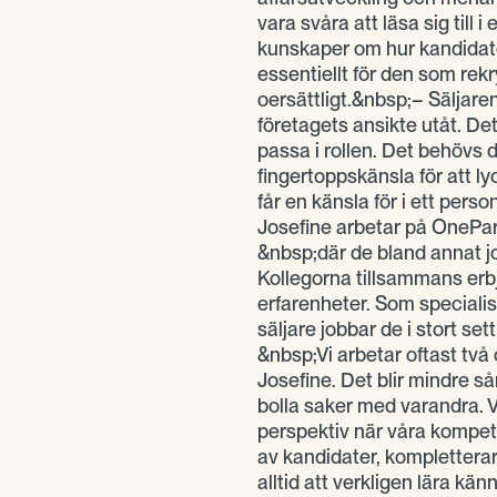
vara svåra att läsa sig till 
kunskaper om hur kandidate
essentiellt för den som re
oersättligt.&nbsp;– Säljaren
företagets ansikte utåt. Det
passa i rollen. Det behövs
fingertoppskänsla för att l
får en känsla för i ett pers
Josefine arbetar på OnePa
&nbsp;där de bland annat jo
Kollegorna tillsammans erb
erfarenheter. Som speciali
säljare jobbar de i stort se
&nbsp;Vi arbetar oftast två 
Josefine. Det blir mindre s
bolla saker med varandra. 
perspektiv när våra kompete
av kandidater, komplettera
alltid att verkligen lära k