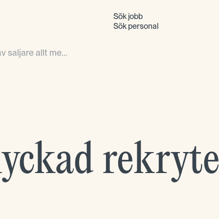
Sök jobb
Sök personal
 saljare allt me...
 lyckad rekryt