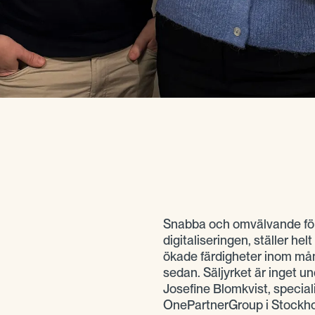
Snabba och omvälvande för
digitaliseringen, ställer h
ökade färdigheter inom mång
sedan. Säljyrket är inget u
Josefine Blomkvist, speciali
OnePartnerGroup i Stockho