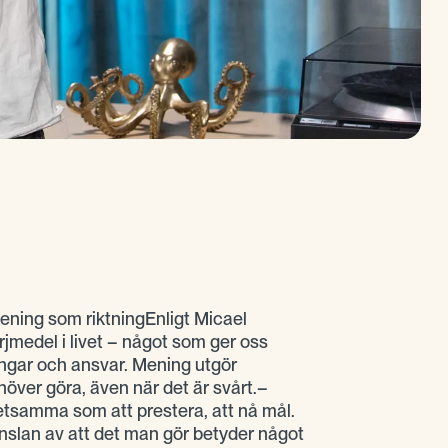
ning som riktningEnligt Micael
jmedel i livet – något som ger oss
ngar och ansvar. Mening utgör
ehöver göra, även när det är svårt.–
etsamma som att prestera, att nå mål.
slan av att det man gör betyder något