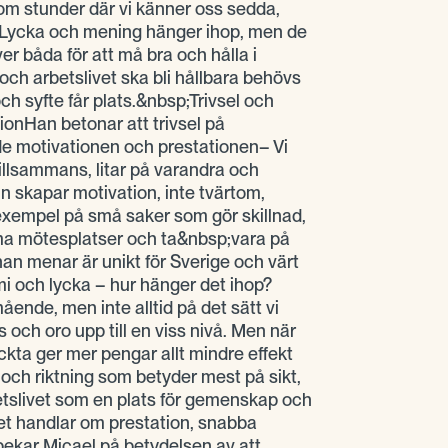
 om stunder där vi känner oss sedda,
 Lycka och mening hänger ihop, men de
er båda för att må bra och hålla i
och arbetslivet ska bli hållbara behövs
ch syfte får plats.&nbsp;Trivsel och
onHan betonar att trivsel på
e motivationen och prestationen– Vi
 tillsammans, litar på varandra och
n skapar motivation, inte tvärtom,
 exempel på små saker som gör skillnad,
 mötesplatser och ta&nbsp;vara på
han menar är unikt för Sverige och värt
 och lycka – hur hänger det ihop?
ende, men inte alltid på det sätt vi
 och oro upp till en viss nivå. Men när
kta ger mer pengar allt mindre effekt
 och riktning som betyder mest på sikt,
etslivet som en plats för gemenskap och
ket handlar om prestation, snabba
pekar Micael på betydelsen av att