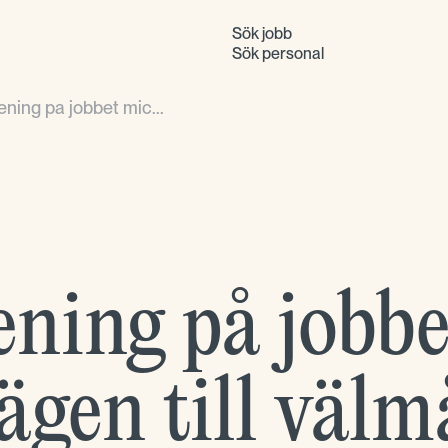
Sök jobb
Sök personal
ning pa jobbet mic...
ning på jobbe
gen till väl