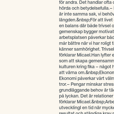
för andra. Det handlar ofta
hörda och betydelsefulla.–
är inte samma sak, vi behöv
längden.&nbsp;För att livet 
en balans där både trivsel o
gemenskap bygger motivati
arbetsplatsen påverkar båd
mår bättre när vi har roligt
känner samhörighet. Trivsel
förklarar Micael.Han lyfter
som att skapa gemensamma
kulturen kring fika – något 
att värna om.&nbsp;Ekonomi
Ekonomi påverkar vårt välmå
tror.– Pengar minskar stress
grundläggande behov är täc
på lyckan. Det är relationer
förklarar Micael.&nbsp;Arb
utvecklingI en tid när myc
resultat och ständiga krav 