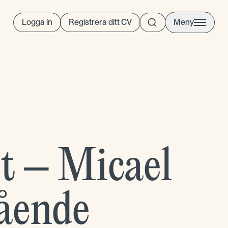
Logga in
Registrera ditt CV
Meny
t – Micael
mående