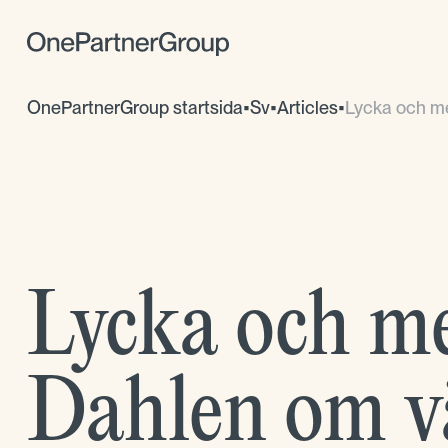
OnePartnerGroup startsida
•
Sv
•
Articles
•
Lycka och me
Lycka och me
Dahlen om vä