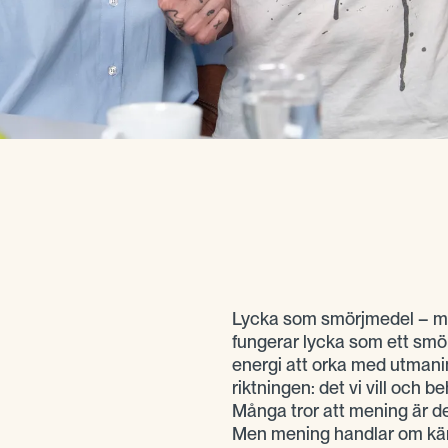
Lycka som smörjmedel – me
fungerar lycka som ett smör
energi att orka med utmani
riktningen: det vi vill och b
Många tror att mening är d
Men mening handlar om kän