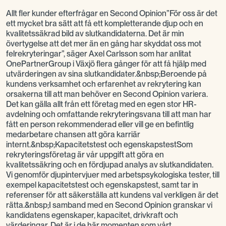
Allt fler kunder efterfrågar en Second Opinion”För oss är det
ett mycket bra sätt att få ett kompletterande djup och en
kvalitetssäkrad bild av slutkandidaterna. Det är min
övertygelse att det mer än en gång har skyddat oss mot
felrekryteringar”, säger Axel Carlsson som har anlitat
OnePartnerGroup i Växjö flera gånger för att få hjälp med
utvärderingen av sina slutkandidater.&nbsp;Beroende på
kundens verksamhet och erfarenhet av rekrytering kan
orsakerna till att man behöver en Second Opinion variera.
Det kan gälla allt från ett företag med en egen stor HR-
avdelning och omfattande rekryteringsvana till att man har
fått en person rekommenderad eller vill ge en befintlig
medarbetare chansen att göra karriär
internt.&nbsp;Kapacitetstest och egenskapstestSom
rekryteringsföretag är vår uppgift att göra en
kvalitetssäkring och en fördjupad analys av slutkandidaten.
Vi genomför djupintervjuer med arbetspsykologiska tester, till
exempel kapacitetstest och egenskapstest, samt tar in
referenser för att säkerställa att kundens val verkligen är det
rätta.&nbsp;I samband med en Second Opinion granskar vi
kandidatens egenskaper, kapacitet, drivkraft och
värderingar. Det är i de här momenten som vårt