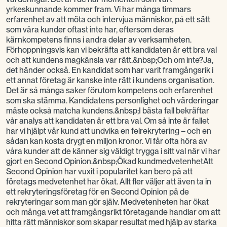
yrkeskunnande kommer fram. Vi har många timmars
erfarenhet av att möta och intervjua människor, på ett sätt
som våra kunder oftast inte har, eftersom deras
kärnkompetens finns i andra delar av verksamheten.
Förhoppningsvis kan vi bekräfta att kandidaten är ett bra val
och att kundens magkänsla var rätt.&nbsp;Och om inte?Ja,
det händer också. En kandidat som har varit framgångsrik i
ett annat företag är kanske inte rätt i kundens organisation.
Det är så många saker förutom kompetens och erfarenhet
som ska stämma. Kandidatens personlighet och värderingar
måste också matcha kundens.&nbsp;I bästa fall bekräftar
vår analys att kandidaten är ett bra val. Om så inte är fallet
har vi hjälpt vår kund att undvika en felrekrytering – och en
sådan kan kosta drygt en miljon kronor. Vi får ofta höra av
våra kunder att de känner sig väldigt trygga i sitt val när vi har
gjort en Second Opinion.&nbsp;Ökad kundmedvetenhetAtt
Second Opinion har vuxit i popularitet kan bero på att
företags medvetenhet har ökat. Allt fler väljer att även ta in
ett rekryteringsföretag för en Second Opinion på de
rekryteringar som man gör själv. Medvetenheten har ökat
och många vet att framgångsrikt företagande handlar om att
hitta rätt människor som skapar resultat med hjälp av starka