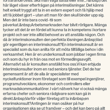
fortfarande oviss. Ska man våga satsa eller inte…?&nbsp;I det
här läget växer efterfrågan på interimslösningar. Det känns
helt enkelt tryggt att ta in en extern expert och få hjälp med
att få jobbet gjort – utan att man för den skull binder upp sig.
Men det är inte bara covid -19 som
påverkat.&nbsp;Arbetsmarknaden har blivit rörligare. Många
tycker att det är en fördel att kunna ta in kompetens i kortare
projekt och ser inte alltid behovet av att anställa någon. Och
då är interimskonsulten den perfekta lösningen.&nbsp;Vad
gör egentligen en interimskonsult?En interimskonsult är en
specialist som du kan anlita för att möta tillfälliga behov i din
verksamhet. Hen är en underkonsult som jobbar i egen firma
och som du hyr in från oss mot en förmedlingsavgift.
Alternativt så är konsulten anställd hos oss.Vi kan erbjuda
interimskonsulter inom en rad seniora tjänster. Det de har
gemensamt är att de alla är specialister med
nyckelfunktioner inom företaget som till exempel ingenjörer,
programutvecklare, ekonomer och controllers eller
marknadskommunikatörer. I vårt nätverk har vi också många
erfarna chefer och seniora rådgivare som kan gå in
direkt.&nbsp;Varför väljer företag att ta in&nbsp;en
interimskonsult?­Antingen är man osäker på hur
organisationen ska se ut framöver – och det kan bero på allt