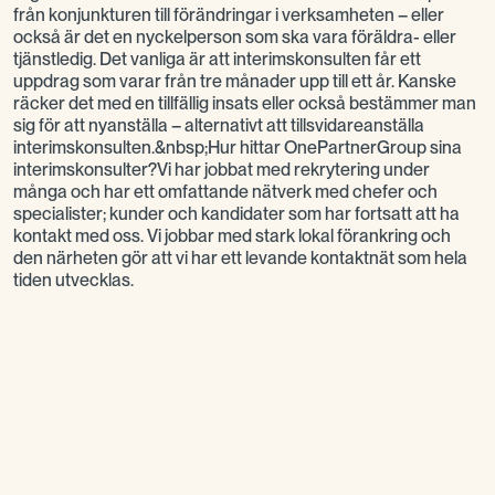
från konjunkturen till förändringar i verksamheten – eller
också är det en nyckelperson som ska vara föräldra- eller
tjänstledig. Det vanliga är att interimskonsulten får ett
uppdrag som varar från tre månader upp till ett år. Kanske
räcker det med en tillfällig insats eller också bestämmer man
sig för att nyanställa – alternativt att tillsvidareanställa
interimskonsulten.&nbsp;Hur hittar OnePartnerGroup sina
interimskonsulter?Vi har jobbat med rekrytering under
många och har ett omfattande nätverk med chefer och
specialister; kunder och kandidater som har fortsatt att ha
kontakt med oss. Vi jobbar med stark lokal förankring och
den närheten gör att vi har ett levande kontaktnät som hela
tiden utvecklas.