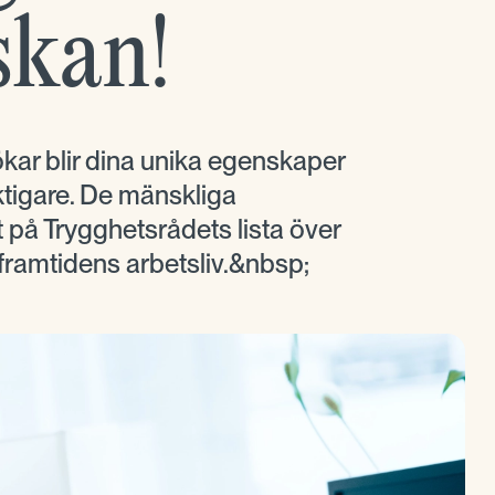
skan!
ökar blir dina unika egenskaper
ktigare. De mänskliga
ut på Trygghetsrådets lista över
framtidens arbetsliv.&nbsp;