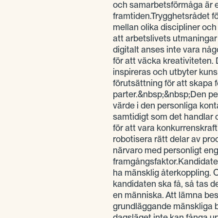
och samarbetsförmåga är et
framtiden.Trygghetsrådet f
mellan olika discipliner oc
att arbetslivets utmaningar
digitalt anses inte vara någo
för att väcka kreativiteten
inspireras och utbyter kuns
förutsättning för att skapa 
parter.&nbsp;&nbsp;Den per
värde i den personliga kont
samtidigt som det handlar om
för att vara konkurrenskraft
robotisera rätt delar av pr
närvaro med personligt en
framgångsfaktor.Kandidater 
ha mänsklig återkoppling. 
kandidaten ska få, så tas d
en människa. Att lämna bes
grundläggande mänskliga be
dagsläget inte kan fånga 