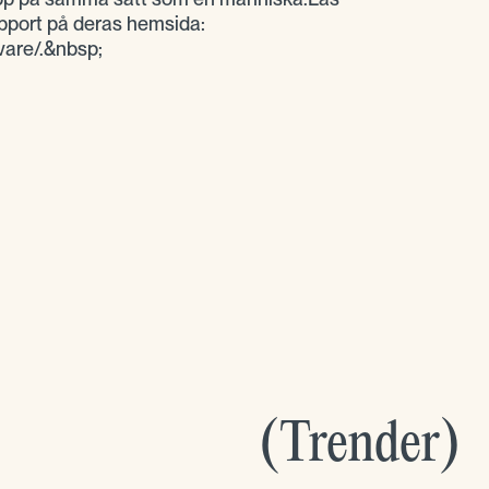
pport på deras hemsida:
vare/.&nbsp;
(
Trender
)