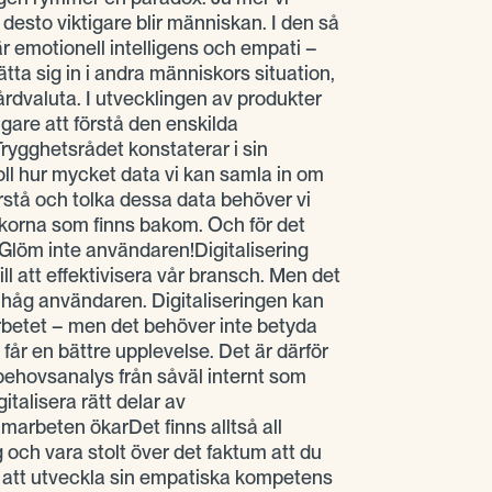
 desto viktigare blir människan. I den så
r emotionell intelligens och empati –
ätta sig in i andra människors situation,
rdvaluta. I utvecklingen av produkter
ktigare att förstå den enskilda
Trygghetsrådet konstaterar i sin
oll hur mycket data vi kan samla in om
rstå och tolka dessa data behöver vi
skorna som finns bakom. Och för det
löm inte användaren!Digitalisering
ill att effektivisera vår bransch. Men det
ihåg användaren. Digitaliseringen kan
a arbetet – men det behöver inte betyda
får en bättre upplevelse. Det är därför
 behovsanalys från såväl internt som
gitalisera rätt delar av
rbeten ökarDet finns alltså all
 och vara stolt över det faktum att du
 att utveckla sin empatiska kompetens