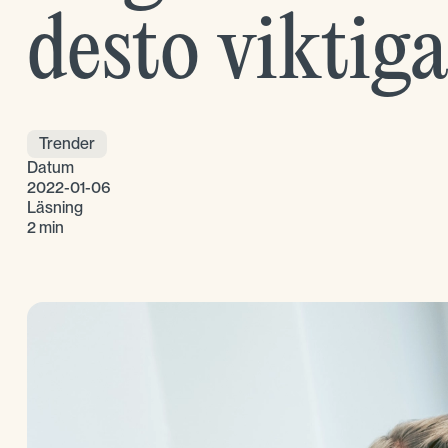
desto viktig
Trender
Datum
2022-01-06
Läsning
2 min