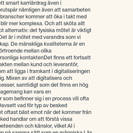
t smart karriärdrag även i
örutspår nämligen även att samarbeten
h branscher kommer att öka i takt med
 blir mer komplexa. Och att sköta allt
t alternativ: det fysiska mötet är viktigt
. Det är i mötet med varandra som vi
kap. De mänskliga kvaliteterna är en
förtroende mellan olika
sonliga kontaktenDet finns ett fortsatt
akten mellan kund och leverantör,
 att ligga i framkant i digitaliseringen
ig. Mixen av att digitalisera och
ocesser, samtidigt som det finns en hög
gagemang kan vara en
som befinner sig i en process vill ofta
Oavsett vad för typ av besked
et oftast bäst emot när det kommer från
ked handlar om att förstå vissa
teenden och känslor, vilket AI i
upp på samma sätt som en människa.Läs