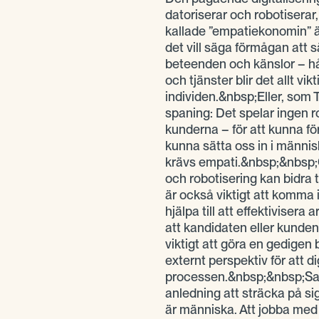
datoriserar och robotiserar,
kallade ”empatiekonomin” ä
det vill säga förmågan att s
beteenden och känslor – hå
och tjänster blir det allt vi
individen.&nbsp;Eller, som 
spaning: Det spelar ingen r
kunderna – för att kunna fö
kunna sätta oss in i männi
krävs empati.&nbsp;&nbsp;G
och robotisering kan bidra t
är också viktigt att komma 
hjälpa till att effektiviser
att kandidaten eller kunden 
viktigt att göra en gedigen
externt perspektiv för att di
processen.&nbsp;&nbsp;Sama
anledning att sträcka på sig
är människa. Att jobba med