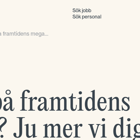
Sök jobb
Sök personal
a framtidens mega...
på framtidens
 Ju mer vi dig