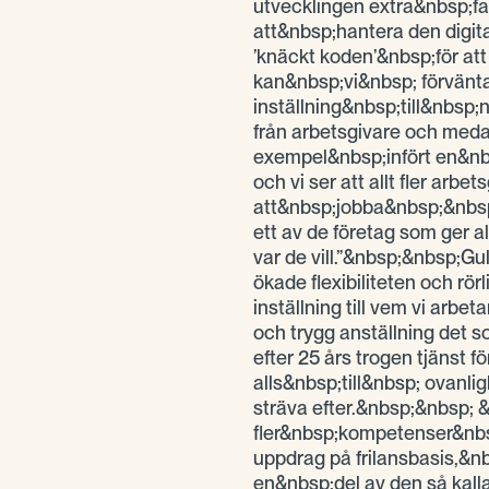
utvecklingen extra&nbsp;fa
att&nbsp;hantera den digi
’knäckt koden’&nbsp;för att
kan&nbsp;vi&nbsp; förvänta
inställning&nbsp;till&nbsp;
från arbetsgivare och medar
exempel&nbsp;infört en&nb
och vi ser att allt fler arb
att&nbsp;jobba&nbsp;&nbsp
ett av de företag som ger al
var de vill.”&nbsp;&nbsp;G
ökade flexibiliteten och rö
inställning till vem vi arbe
och trygg anställning det so
efter 25 års trogen tjänst f
alls&nbsp;till&nbsp; ovanl
sträva efter.&nbsp;&nbsp; &
fler&nbsp;kompetenser&nbsp;i
uppdrag på frilansbasis,&n
en&nbsp;del av den så kall