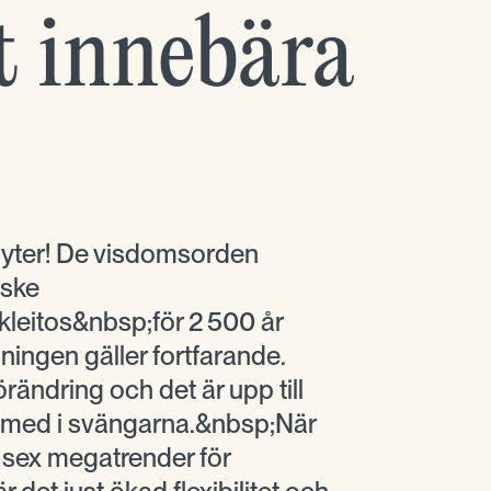
tt innebära
flyter! De visdomsorden
iske
leitos&nbsp;för 2 500 år
ingen gäller fortfarande.
örändring och det är upp till
a med i svängarna.&nbsp;När
r sex megatrender för