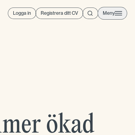
Logga in
Registrera ditt CV
Meny
mmer ökad