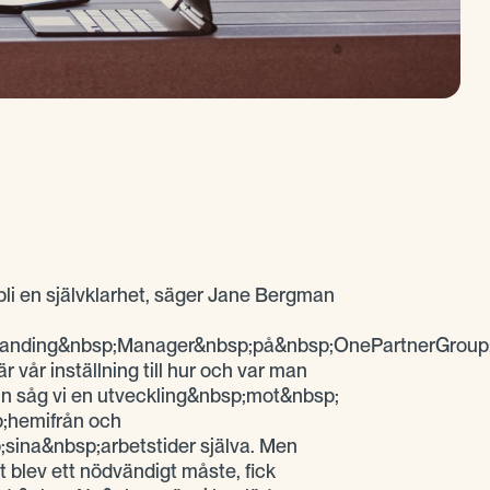
li en självklarhet, säger Jane Bergman
randing&nbsp;Manager&nbsp;på&nbsp;OnePartnerGroup
r vår inställning till hur och var man
in såg vi en utveckling&nbsp;mot&nbsp;
p;hemifrån och
ina&nbsp;arbetstider själva. Men
 blev ett nödvändigt måste, fick