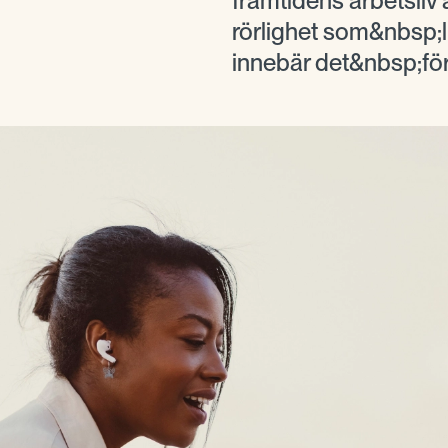
framtidens arbetsliv ä
rörlighet som&nbsp;
innebär det&nbsp;fö