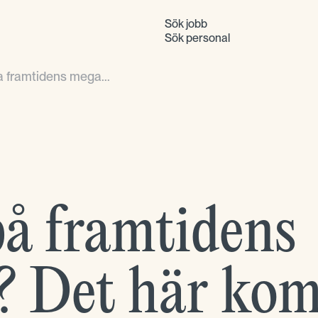
Sök jobb
Sök personal
a framtidens mega...
på framtidens
? Det här ko