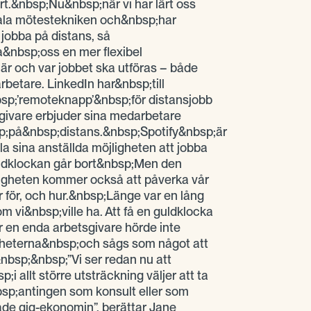
rt.&nbsp;Nu&nbsp;när vi har lärt oss
tala mötestekniken och&nbsp;har
 jobba på distans, så
&nbsp;oss en mer flexibel
när och var jobbet ska utföras – både
betare. LinkedIn har&nbsp;till
sp;’remoteknapp’&nbsp;för distansjobb
etsgivare erbjuder sina medarbetare
;på&nbsp;distans.&nbsp;Spotify&nbsp;är
la sina anställda möjligheten att jobba
uldklockan går bort&nbsp;Men den
rligheten kommer också att påverka vår
tar för, och hur.&nbsp;Länge var en lång
m vi&nbsp;ville ha. Att få en guldklocka
ör en enda arbetsgivare hörde inte
igheterna&nbsp;och sågs som något att
nbsp;&nbsp;”Vi ser redan nu att
 allt större utsträckning väljer att ta
bsp;antingen som konsult eller som
ade gig-ekonomin”, berättar Jane