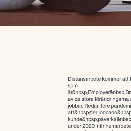
Distansarbete kommer att b
som
är&nbsp;Employer&nbsp;B
av de stora förändringarna ä
jobbar. Redan före pandem
att&nbsp;fler jobbade&nbs
kunde&nbsp;påverka&nbsp;s
under 2020, när hemarbetet