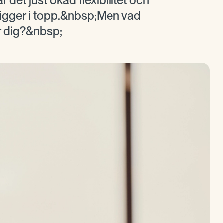
r det just ökad flexibilitet och
ligger i topp.&nbsp;Men vad
r dig?&nbsp;