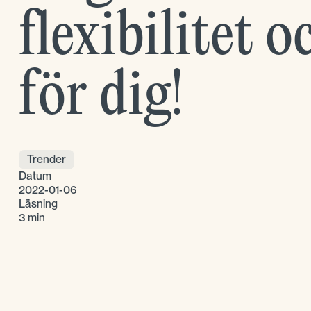
flexibilitet 
för dig!
Trender
Datum
2022-01-06
Läsning
3 min