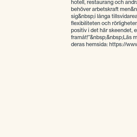
hotell, restaurang och and
behöver arbetskraft men&n
sig&nbsp;i långa tillsvidar
flexibiliteten och rörlighe
positiv i det här skeendet, 
framåt!”&nbsp;&nbsp;Läs m
deras hemsida: https://www