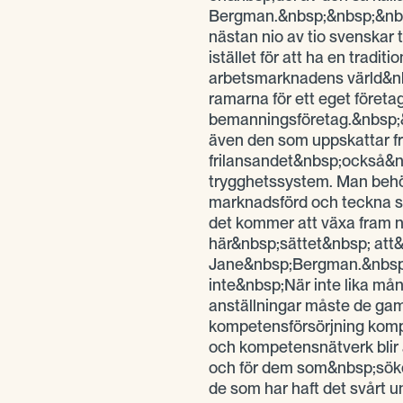
Bergman.&nbsp;&nbsp;&nbsp
nästan nio av tio svenskar 
istället för att ha en traditi
arbetsmarknadens värld&nb
ramarna för ett eget företa
bemanningsföretag.&nbsp;&n
även den som uppskattar fr
frilansandet&nbsp;också&nb
trygghetssystem. Man behö
marknadsförd och teckna ser
det kommer att växa fram n
här&nbsp;sättet&nbsp; att&
Jane&nbsp;Bergman.&nbsp;
inte&nbsp;När inte lika mång
anställningar måste de gam
kompetensförsörjning komp
och kompetensnätverk blir a
och för dem som&nbsp;söker
de som har haft det svårt u