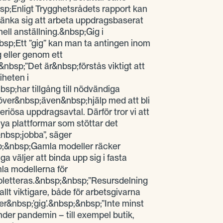
;Enligt Trygghetsrådets rapport kan
tänka sig att arbeta uppdragsbaserat
onell anställning.&nbsp;Gig i
sp;Ett ”gig” kan man ta antingen inom
g eller genom ett
bsp;”Det är&nbsp;förstås viktigt att
iheten i
sp;har tillgång till nödvändiga
ver&nbsp;även&nbsp;hjälp med att bli
iösa uppdragsavtal. Därför tror vi att
ya plattformar som stöttar det
nbsp;jobba”, säger
&nbsp;Gamla modeller räcker
a väljer att binda upp sig i fasta
la modellerna för
letteras.&nbsp;&nbsp;”Resursdelning
llt viktigare, både för arbetsgivarna
&nbsp;’gig’.&nbsp;&nbsp;”Inte minst
nder pandemin – till exempel butik,