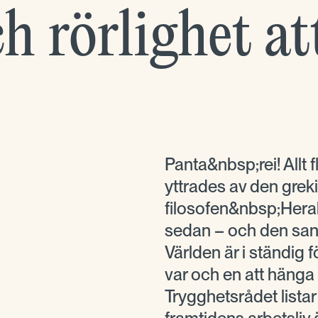
och rörlighet a
Panta&nbsp;rei! Allt 
yttrades av den grek
filosofen&nbsp;Herak
sedan – och den sann
Världen är i ständig f
var och en att häng
Trygghetsrådet lista