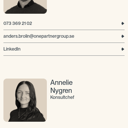
073 369 21 02
anders.brolin@onepartnergroup.se
LinkedIn
Annelie
Nygren
Konsultchef