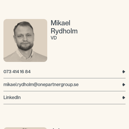
Mikael
Rydholm
VD
073 414 16 84
mikael.rydholm@onepartnergroup.se
LinkedIn