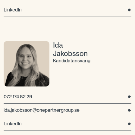
LinkedIn
Ida
Jakobsson
Kandidatansvarig
072 174 82 29
ida.jakobsson@onepartnergroup.se
LinkedIn