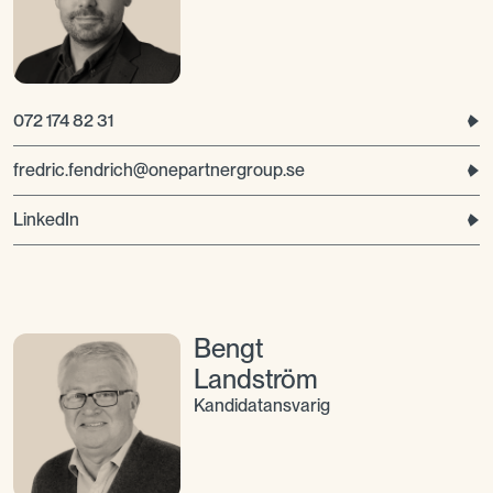
072 174 82 31
fredric.fendrich@onepartnergroup.se
LinkedIn
Bengt
Landström
Kandidatansvarig