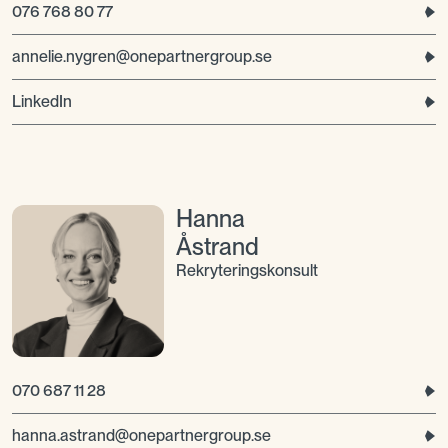
076 768 80 77
annelie.nygren@onepartnergroup.se
LinkedIn
Hanna
Åstrand
Rekryteringskonsult
070 687 11 28
hanna.astrand@onepartnergroup.se