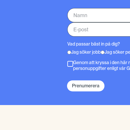
Vad passar bäst in på dig?
Jag söker jobb
Jag söker p
Genom att kryssa i den här 
personuppgifter enligt vår 
Prenumerera