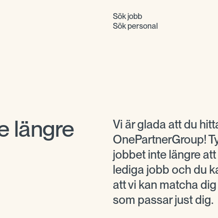
Sök jobb
Sök personal
e längre
Vi är glada att du hitta
OnePartnerGroup! Tyv
jobbet inte längre at
lediga jobb och du ka
att vi kan matcha di
som passar just dig.