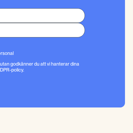
ersonal
rutan godkänner du att vi hanterar dina
GDPR-policy.