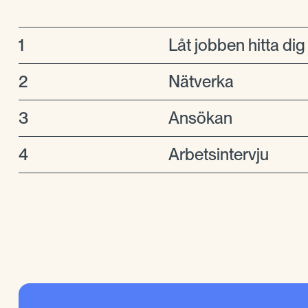
1
Låt jobben hitta dig
2
Nätverka
3
Ansökan
4
Arbetsintervju