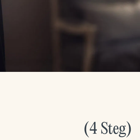
(
4
Steg
)